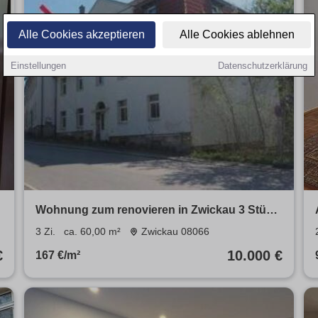
Alle Cookies akzeptieren
Alle Cookies ablehnen
Einstellungen
Datenschutzerklärung
Wohnung zum renovieren in Zwickau 3 Stück
noch frei
3 Zi.
ca. 60,00 m²
Zwickau 08066
€
10.000 €
167 €/m²