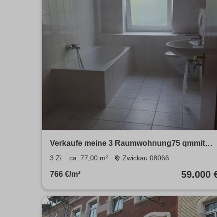
Verkaufe meine 3 Raumwohnung75 qmmit
PKW StellplatzSchnäppchen
3 Zi.
ca. 77,00 m²
Zwickau 08066
59.000 
766 €/m²