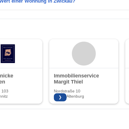
n Wert einer Wohnung in Zwickau?
inicke
Immobilienservice
en
Margit Thiel
e 103
Nordstraße 10
nitz
04600 Altenburg
❯