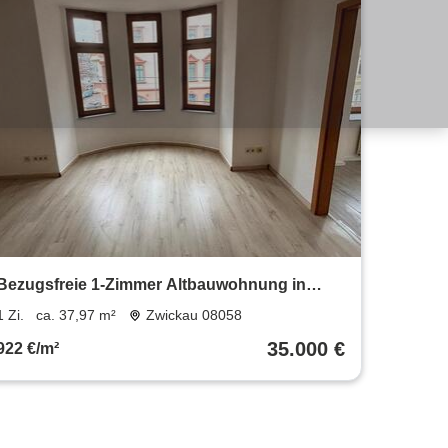
Bezugsfreie 1-Zimmer Altbauwohnung in
Zwickau 6317
1 Zi.
ca. 37,97 m²
Zwickau 08058
35.000 €
922 €/m²