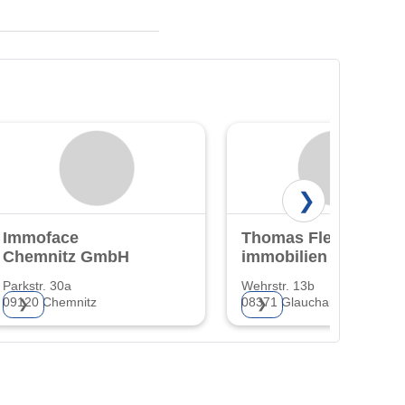
❯
Immoface
Thomas Flechsig
Chemnitz GmbH
immobilien
Parkstr. 30a
Wehrstr. 13b
09120 Chemnitz
08371 Glauchau
❯
❯