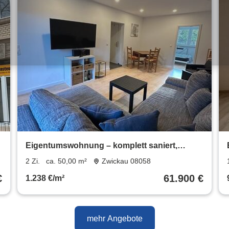
Eigentumswohnung – komplett saniert,
möbliert , vermietet
2 Zi.
ca. 50,00 m²
Zwickau 08058
€
61.900 €
1.238 €/m²
mehr Angebote