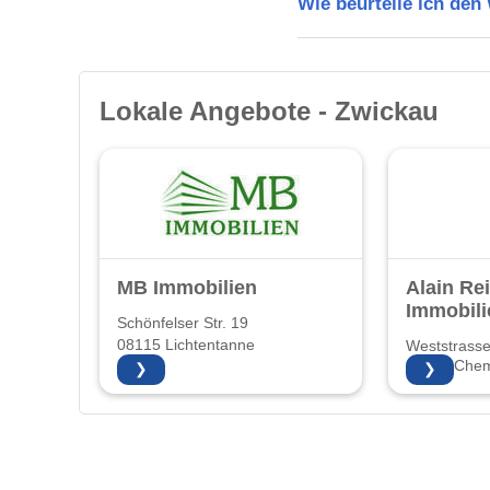
Wie beurteile ich de
Lokale Angebote - Zwickau
MB Immobilien
Alain Re
Immobili
Schönfelser Str. 19
08115 Lichtentanne
Weststrass
09116 Chem
❯
❯