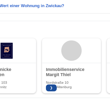
n Wert einer Wohnung in Zwickau?
inicke
Immobilienservice
en
Margit Thiel
e 103
Nordstraße 10
nitz
04600 Altenburg
❯