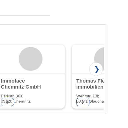
❯
Immoface
Thomas Flechsig
Chemnitz GmbH
immobilien
Parkstr. 30a
Wehrstr. 13b
09120 Chemnitz
08371 Glauchau
❯
❯