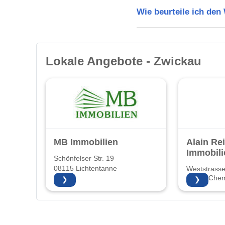
Wie beurteile ich de
Lokale Angebote - Zwickau
MB Immobilien
Alain Re
Immobili
Schönfelser Str. 19
08115 Lichtentanne
Weststrass
09116 Chem
❯
❯