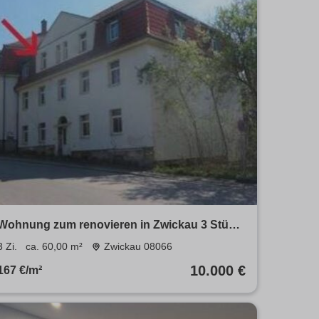
Wohnung zum renovieren in Zwickau 3 Stück
noch frei
3 Zi.
ca. 60,00 m²
Zwickau 08066
10.000 €
167 €/m²