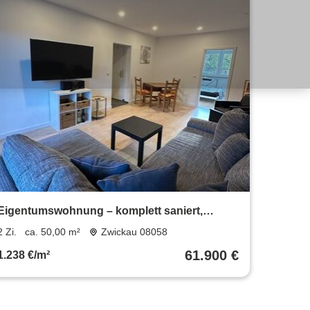
Eigentumswohnung – komplett saniert,
möbliert , vermietet
2 Zi.
ca. 50,00 m²
Zwickau 08058
61.900 €
1.238 €/m²