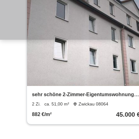
sehr schöne 2-Zimmer-Eigentumswohnung i
Zwickau-Planitz
2 Zi.
ca. 51,00 m²
Zwickau 08064
45.000 
882 €/m²