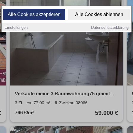
Alle Cookies akzeptieren
Alle Cookies ablehnen
Einstellungen
Datenschutzerklärung
Verkaufe meine 3 Raumwohnung75 qmmit
PKW StellplatzSchnäppchen
3 Zi.
ca. 77,00 m²
Zwickau 08066
€
59.000 €
766 €/m²