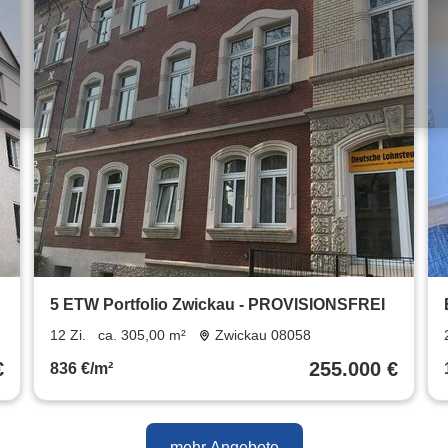
n
5 ETW Portfolio Zwickau - PROVISIONSFREI
12 Zi.
ca. 305,00 m²
Zwickau 08058
€
255.000 €
836 €/m²
mehr Angebote