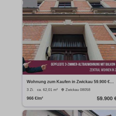
Wohnung zum Kaufen in Zwickau 59.900 €
62.01 m²
3 Zi.
ca. 62,01 m²
Zwickau 08058
59.900 
966 €/m²