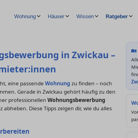
Wohnung
Häuser
Wissen
Ratgeber
🏡
gsbewerbung in Zwickau –
Al
mieter:innen
Mi
fin
Zw
eicht, eine passende
Wohnung
zu finden – noch
ommen. Gerade in Zwickau gehört häufig zu den
ner professionellen
Wohnungsbewerbung
Wo
 abheben. Diese Tipps zeigen dir, wie du alles
Von
pa
orbereiten