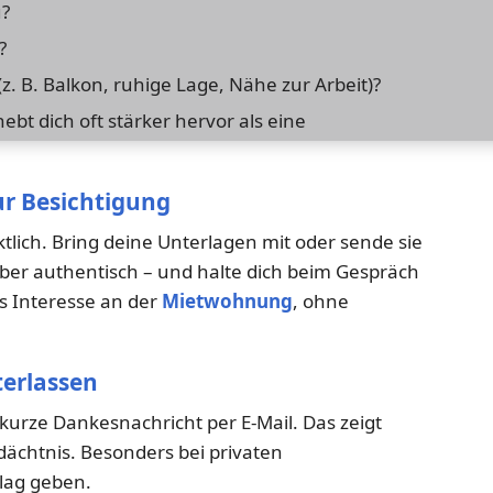
?
?
z. B. Balkon, ruhige Lage, Nähe zur Arbeit)?
ebt dich oft stärker hervor als eine
zur Besichtigung
tlich. Bring deine Unterlagen mit oder sende sie
, aber authentisch – und halte dich beim Gespräch
es Interesse an der
Mietwohnung
, ohne
terlassen
 kurze Dankesnachricht per E-Mail. Das zeigt
edächtnis. Besonders bei privaten
lag geben.