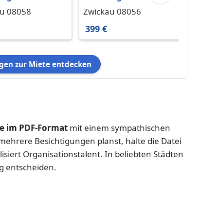
ckau 375 € 56.57
in Zwickau 399 € 75.3
in Zwi
u 08058
Zwickau 08056
Zwick
m²
m²
399 €
340 €
en zur Miete entdecken
 im PDF-Format
mit einem sympathischen
ehrere Besichtigungen planst, halte die Datei
alisiert Organisationstalent. In beliebten Städten
g entscheiden.