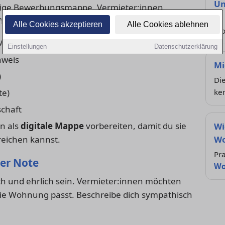
Un
tändige Bewerbungsmappe. Vermieter:innen
So 
ffbereit haben:
Alle Cookies akzeptieren
Alle Cookies ablehnen
Wo
 Angaben, Einkommen, Arbeitgeber)
Einstellungen
Datenschutzerklärung
hweis
Mi
)
Die
te)
ke
schaft
n als
digitale Mappe
vorbereiten, damit du sie
Wi
reichen kannst.
Wo
Pra
her Note
Wo
ich und ehrlich sein. Vermieter:innen möchten
die Wohnung passt. Beschreibe dich sympathisch