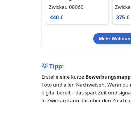
in Zwickau 440 € 51.67
in Zwi
Zwickau 08060
Zwicka
m²
m²
440 €
375 €
Mehr Wohnung
💡
Tipp:
Erstelle eine kurze
Bewerbungsmappe
Foto und allen Nachweisen. Wenn du m
digital bereit – das spart Zeit und sign
in Zwickau kann das über den Zuschla